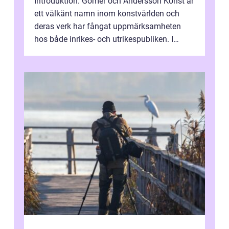
Introduktion: Gomér och Andersson Konst är
ett välkänt namn inom konstvärlden och
deras verk har fångat uppmärksamheten
hos både inrikes- och utrikespubliken. I
denna artikel kommer vi att dyka djupar...