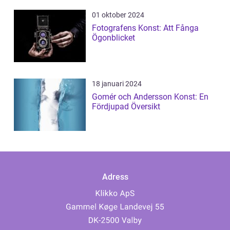
01 oktober 2024
Fotografens Konst: Att Fånga
Ögonblicket
18 januari 2024
Gomér och Andersson Konst: En
Fördjupad Översikt
Adress