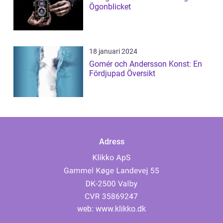
Ögonblicket
18 januari 2024
Gomér och Andersson Konst: En
Fördjupad Översikt
Adress
web:
www.klikko.dk