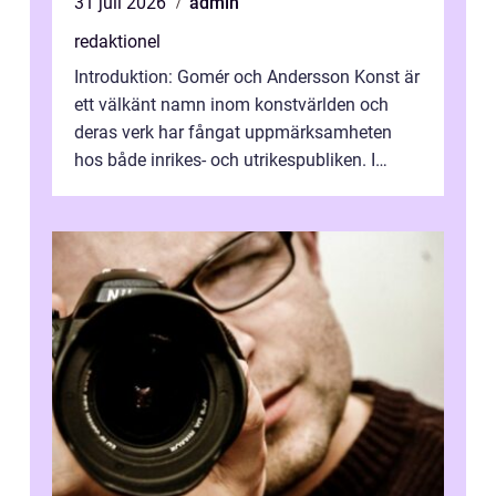
31 juli 2026
admin
redaktionel
Introduktion: Gomér och Andersson Konst är
ett välkänt namn inom konstvärlden och
deras verk har fångat uppmärksamheten
hos både inrikes- och utrikespubliken. I
denna artikel kommer vi att dyka djupar...