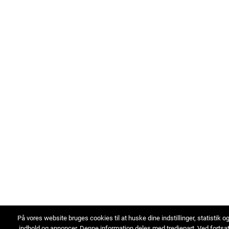
På vores website bruges cookies til at huske dine indstillinger, statistik o
indhold og annoncer. Denne information deles med tredjepart. Ved fortsa