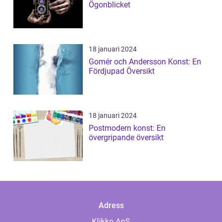
Ögonblicket
18 januari 2024
Gomér och Andersson Konst: En
Fördjupad Översikt
18 januari 2024
Postmodern konst: En
övergripande översikt
Adress