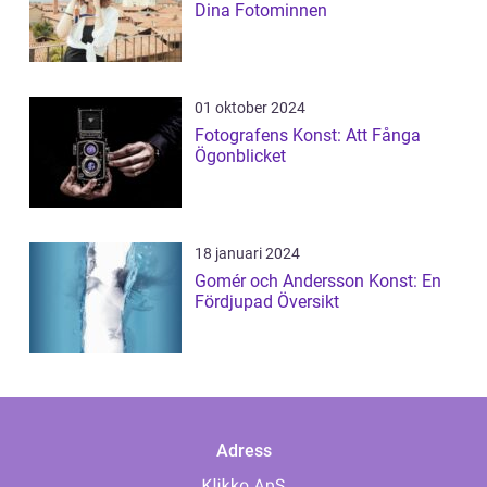
Dina Fotominnen
01 oktober 2024
Fotografens Konst: Att Fånga
Ögonblicket
18 januari 2024
Gomér och Andersson Konst: En
Fördjupad Översikt
Adress