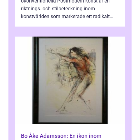
okonventionella Postmodern konst är en
riktnings- och stilbeteckning inom
konstvärlden som markerade ett radikalt
skifte i förhållandet mellan konstnär, verk ...
Bo Åke Adamsson: En ikon inom