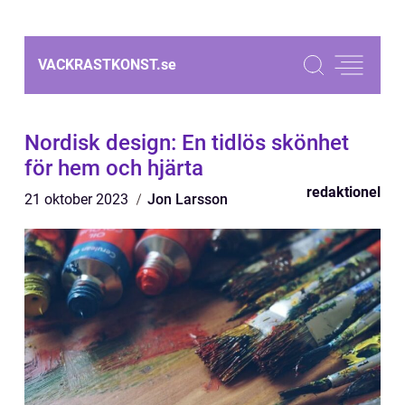
VACKRASTKONST.
se
Nordisk design: En tidlös skönhet
för hem och hjärta
redaktionel
21 oktober 2023
Jon Larsson