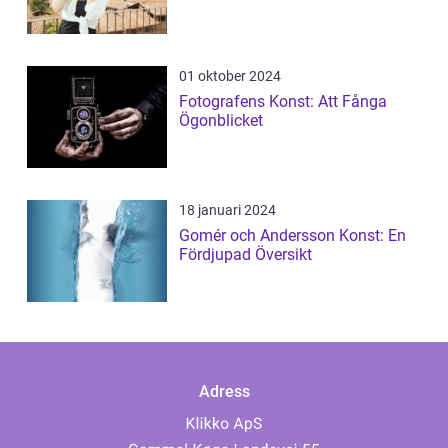
01 oktober 2024
Fotografens Konst: Att Fånga
Ögonblicket
18 januari 2024
Gomér och Andersson Konst: En
Fördjupad Översikt
Adress