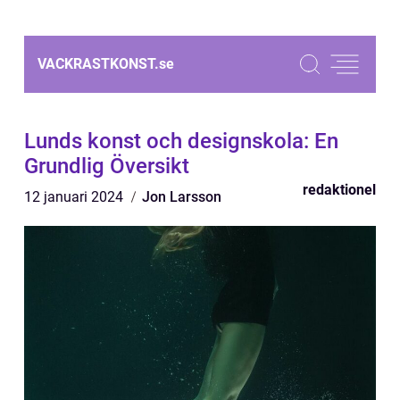
VACKRASTKONST.
se
Lunds konst och designskola: En
Grundlig Översikt
redaktionel
12 januari 2024
Jon Larsson