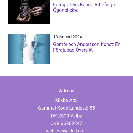
Fotografens Konst: Att Fånga
Ögonblicket
18 januari 2024
Gomér och Andersson Konst: En
Fördjupad Översikt
Adress
web:
www.klikko.dk