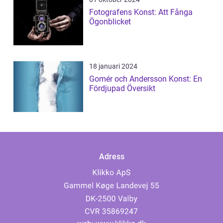
Fotografens Konst: Att Fånga
Ögonblicket
18 januari 2024
Gomér och Andersson Konst: En
Fördjupad Översikt
Adress