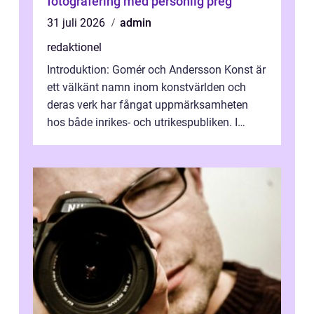
fotografering med personlig preg
31 juli 2026
admin
redaktionel
Introduktion: Gomér och Andersson Konst är
ett välkänt namn inom konstvärlden och
deras verk har fångat uppmärksamheten
hos både inrikes- och utrikespubliken. I
denna artikel kommer vi att dyka djupar...