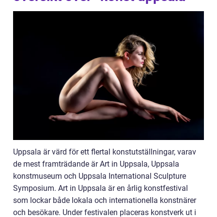
Uppsala är värd för ett flertal konstutställningar, varav
de mest framträdande är Art in Uppsala, Uppsala
konstmuseum och Uppsala International Sculpture
Symposium. Art in Uppsala är en årlig konstfestival
som lockar både lokala och internationella konstnärer
och besökare. Under festivalen placeras konstverk ut i