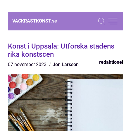
VACKRASTKONST.
se
Konst i Uppsala: Utforska stadens
rika konstscen
redaktionel
07 november 2023
Jon Larsson