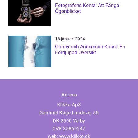
Fotografens Konst: Att Fånga
Ögonblicket
18 januari 2024
Gomér och Andersson Konst: En
Fördjupad Översikt
Adress
web:
www.klikko.dk