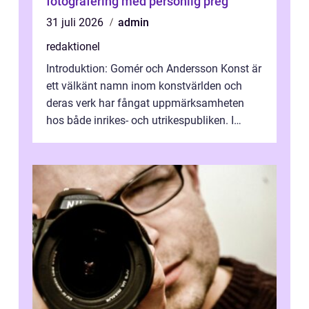
fotografering med personlig preg
31 juli 2026
admin
redaktionel
Introduktion: Gomér och Andersson Konst är
ett välkänt namn inom konstvärlden och
deras verk har fångat uppmärksamheten
hos både inrikes- och utrikespubliken. I
denna artikel kommer vi att dyka djupar...