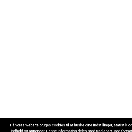
På vores website bruges cookies til at huske dine indstillinger, statistik o
indhold og annoncer. Denne information deles med tredjepart. Ved fortsa