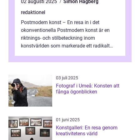
02 augusti 2025
Simon Hagberg
redaktionel
Postmodern konst – En resa in i det
okonventionella Postmodern konst är en
riktnings- och stilbeteckning inom
konstvärlden som markerade ett radikalt
skifte i förhållandet mellan konstnär, verk ...
03 juli 2025
Fotograf i Umeå: Konsten att
fånga ögonblicken
01 juni 2025
Konstgalleri: En resa genom
kreativitetens värld