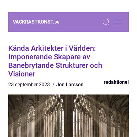
VACKRASTKONST.
se
Kända Arkitekter i Världen:
Imponerande Skapare av
Banebrytande Strukturer och
Visioner
redaktionel
23 september 2023
Jon Larsson