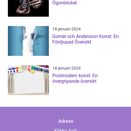
Ögonblicket
18 januari 2024
Gomér och Andersson Konst: En
Fördjupad Översikt
18 januari 2024
Postmodern konst: En
övergripande översikt
Adress