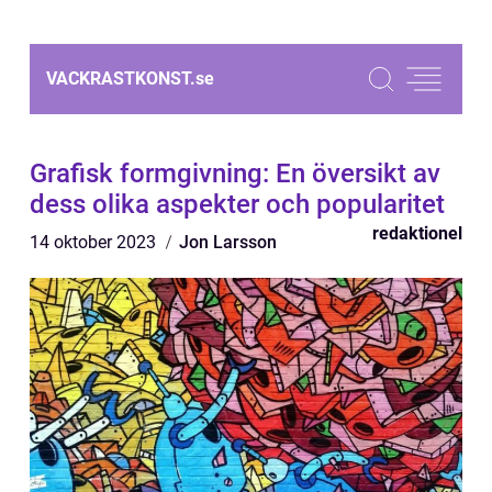
VACKRASTKONST.
se
Grafisk formgivning: En översikt av
dess olika aspekter och popularitet
redaktionel
14 oktober 2023
Jon Larsson