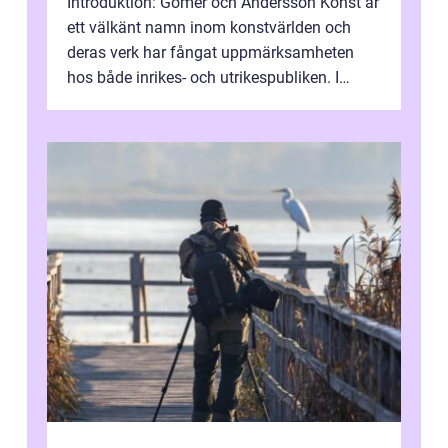
Introduktion: Gomér och Andersson Konst är
ett välkänt namn inom konstvärlden och
deras verk har fångat uppmärksamheten
hos både inrikes- och utrikespubliken. I
denna artikel kommer vi att dyka djupar...