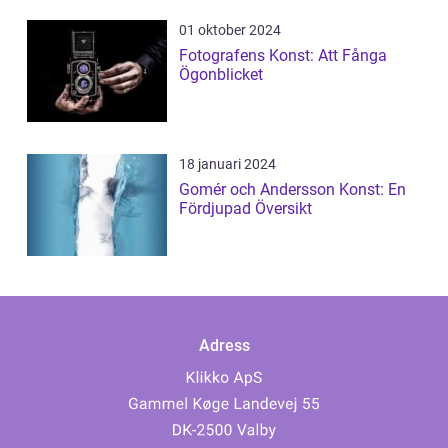
01 oktober 2024
Fotografens Konst: Att Fånga
Ögonblicket
18 januari 2024
Gomér och Andersson Konst: En
Fördjupad Översikt
Adress