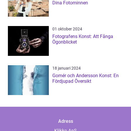
Dina Fotominnen
01 oktober 2024
Fotografens Konst: Att Fånga
Ögonblicket
18 januari 2024
Gomér och Andersson Konst: En
Fördjupad Översikt
Adress