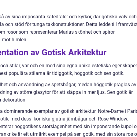
å av sina imposanta katedraler och kyrkor, där gotiska valv och
a och stöd för tunga takkonstruktioner. Detta ledde till framväx
m rosor som representerar Marias skönhet och spiror
n mot himlen.
tation av Gotisk Arkitektur
r och stilar, var och en med sina egna unika estetiska egenskaper
st populära stilarna är tidiggotik, höggotik och sen gotik.
elhet och användning av spetsbågar, medan höggotik präglas av
ning av större glasytor för att släppa in mer ljus. Sen gotik är
a dekoration.
lera dominerande exemplar av gotisk arkitektur. Notre-Dame i Pari
gotik, med dess ikoniska gjutna järnbågar och Rose Window.
senterar höggotikens storslagenhet med sin imponerande kupol 
Frankrike är ett utmärkt exempel på sen gotik, med sin stora ros 