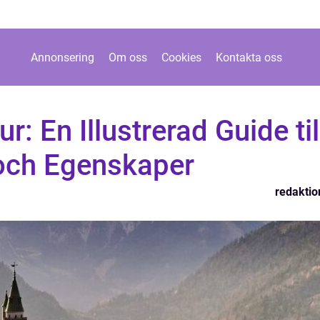
Annonsering
Om oss
Cookies
Kontakta oss
ur: En Illustrerad Guide til
 och Egenskaper
redaktio