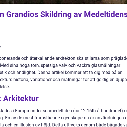
En Grandios Skildring av Medeltiden
mponerande och återkallande arkitektoniska stilarna som präglad
Med sina höga torn, spetsiga valv och vackra glasmålningar
tetik och andlighet. Denna artikel kommer att ta dig med på en
kturs historia, variationer och mätningar för att ge dig en djupa
else.
 Arkitektur
ecklades i Europa under senmedeltiden (ca 12-16th århundradet) 
 drag. En av de mest framstående egenskaperna är användningen 
nsla och en illusion av höjd. Detta uttrycks genom både bågade v