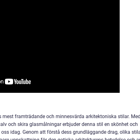
ns mest framträdande och minnesvärda arkitektoniska stilar. Me
valv och skira glasmålningar erbjuder denna stil en skönhet och
oss idag. Genom att förstå dess grundläggande drag, olika stil
jupare uppskattning för den gotiska arkitekturens betydelse och ar