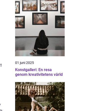
01 juni 2025
tt
Konstgalleri: En resa
genom kreativitetens värld
v
ik