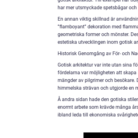
har mer utsmyckade spetsbågar och d
En annan viktig skillnad är användnin
”flamboyant” dekoration med flammand
geometriska former och mönster. Dessa
estetiska utvecklingen inom gotisk ar
Historisk Genomgång av För- och Nac
Gotisk arkitektur var inte utan sina 
fördelarna var möjligheten att skapa 
mängder av pilgrimer och besökare. 
himmelska strävan och utgjorde en ma
Å andra sidan hade den gotiska stilen
enormt arbete som krävde många års 
ibland leda till ekonomiska svårighe