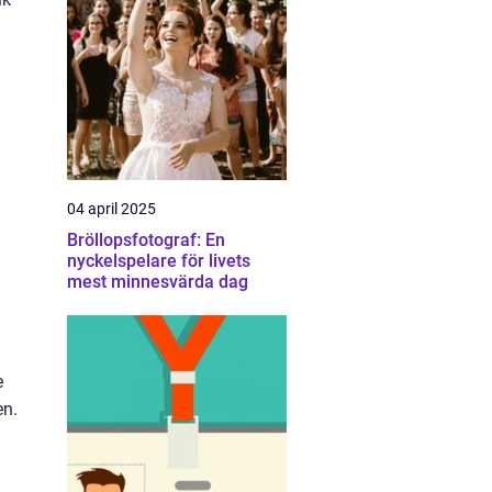
04 april 2025
Bröllopsfotograf: En
nyckelspelare för livets
mest minnesvärda dag
e
en.