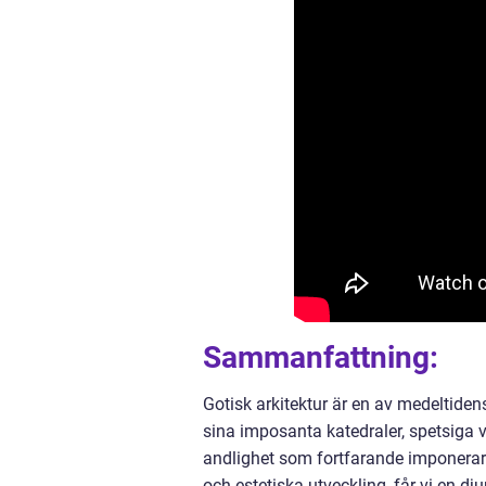
Sammanfattning:
Gotisk arkitektur är en av medeltide
sina imposanta katedraler, spetsiga 
andlighet som fortfarande imponerar 
och estetiska utveckling, får vi en d