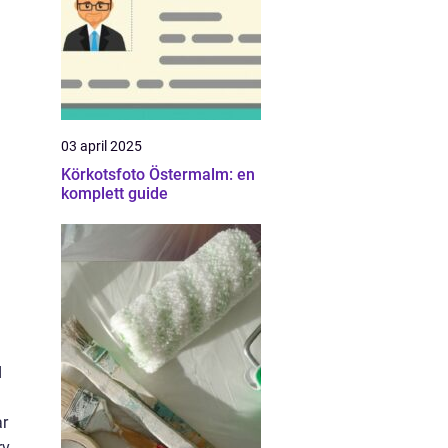
03 april 2025
Körkotsfoto Östermalm: en
komplett guide
d
ar
v.