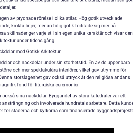
etaljer.
gen av prydnade rörelse i olika stilar. Hög gotik utvecklade
e, krökta linjer, medan tidig gotik förlitade sig mer på
 skillnader ger varje stil sin egen unika karaktär och visar den
kitektur under tidens gång.
kdelar med Gotisk Arkitektur
fördelar och nackdelar under sin storhetstid. En av de uppenbara
större och mer spektakulära interiörer, vilket gav utrymme för
Denna storslagenhet gav också uttryck åt den religiösa andans
gnifik fond för liturgiska ceremonier.
 också sina nackdelar. Byggandet av stora katedraler var ett
ansträngning och involverade hundratals arbetare. Detta kund
ter för städerna och kyrkorna som finansierade byggnadsprojekt