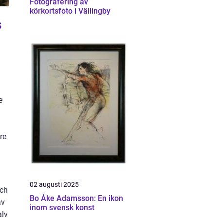
Fotografering av
körkortsfoto i Vällingby
s
e
re
02 augusti 2025
och
Bo Åke Adamsson: En ikon
av
inom svensk konst
alv