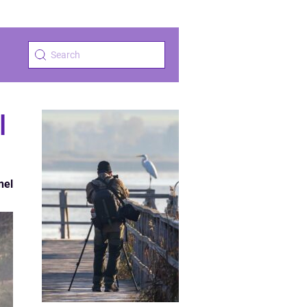
l
nel