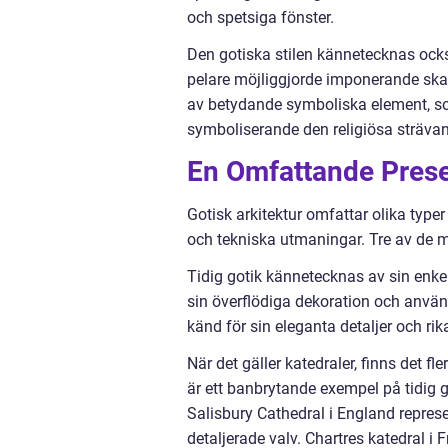
och spetsiga fönster.
Den gotiska stilen kännetecknas ocks
pelare möjliggjorde imponerande skal
av betydande symboliska element, so
symboliserande den religiösa sträva
En Omfattande Presen
Gotisk arkitektur omfattar olika type
och tekniska utmaningar. Tre av de me
Tidig gotik kännetecknas av sin enk
sin överflödiga dekoration och använd
känd för sin eleganta detaljer och rik
När det gäller katedraler, finns det f
är ett banbrytande exempel på tidig 
Salisbury Cathedral i England repre
detaljerade valv. Chartres katedral i 