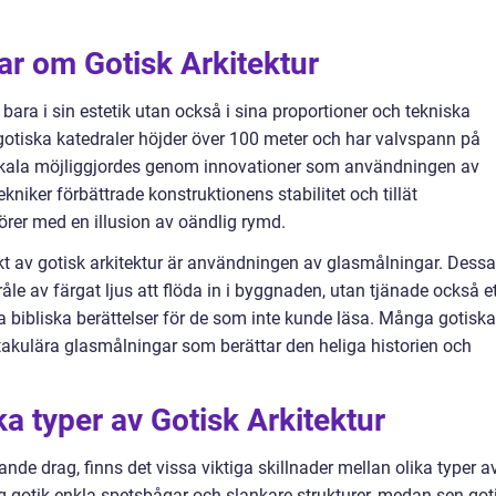
ar om Gotisk Arkitektur
bara i sin estetik utan också i sina proportioner och tekniska
otiska katedraler höjder över 100 meter och har valvspann på
kala möjliggjordes genom innovationer som användningen av
kniker förbättrade konstruktionens stabilitet och tillät
örer med en illusion av oändlig rymd.
kt av gotisk arkitektur är användningen av glasmålningar. Dessa
råle av färgat ljus att flöda in i byggnaden, utan tjänade också e
a bibliska berättelser för de som inte kunde läsa. Många gotiska
ktakulära glasmålningar som berättar den heliga historien och
ka typer av Gotisk Arkitektur
nde drag, finns det vissa viktiga skillnader mellan olika typer a
dig gotik enkla spetsbågar och slankare strukturer, medan sen got