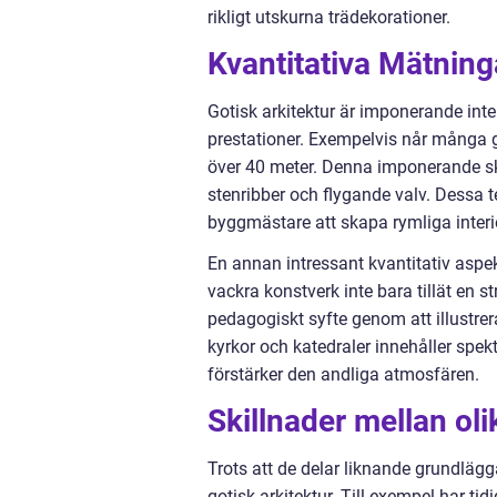
rikligt utskurna trädekorationer.
Kvantitativa Mätning
Gotisk arkitektur är imponerande inte 
prestationer. Exempelvis når många g
över 40 meter. Denna imponerande s
stenribber och flygande valv. Dessa te
byggmästare att skapa rymliga interi
En annan intressant kvantitativ aspe
vackra konstverk inte bara tillät en st
pedagogiskt syfte genom att illustrer
kyrkor och katedraler innehåller spe
förstärker den andliga atmosfären.
Skillnader mellan oli
Trots att de delar liknande grundlägga
gotisk arkitektur. Till exempel har ti