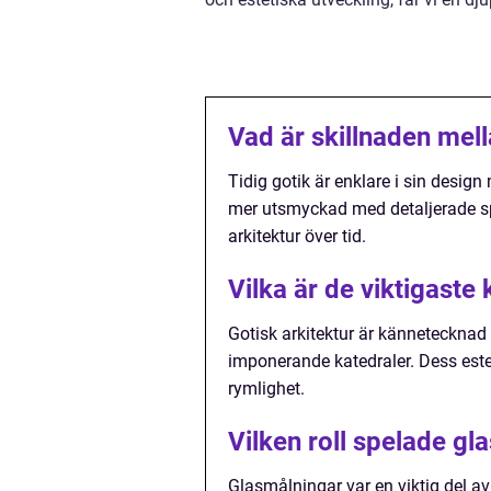
Vad är skillnaden mell
Tidig gotik är enklare i sin desig
mer utsmyckad med detaljerade sp
arkitektur över tid.
Vilka är de viktigaste
Gotisk arkitektur är känneteckna
imponerande katedraler. Dess estet
rymlighet.
Vilken roll spelade gl
Glasmålningar var en viktig del a