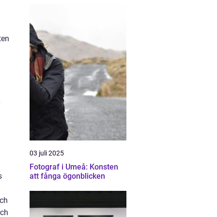
ten
03 juli 2025
Fotograf i Umeå: Konsten
s
att fånga ögonblicken
och
och