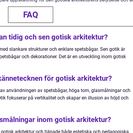
FAQ
an tidig och sen gotisk arkitektur?
n med slankare strukturer och enklare spetsbågar. Sen gotik är
etsbågar och dekorationer. Det är en utveckling inom gotisk
 kännetecknen för gotisk arkitektur?
d av användningen av spetsbågar, höga torn, glasmålningar och
ik fokuserar på vertikalitet och skapar en illusion av höjd och
asmålningar inom gotisk arkitektur?
v gotisk arkitektur och tjänade både estetiska och pedagogiska