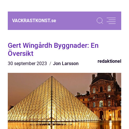
VACKRASTKONST.
se
Gert Wingårdh Byggnader: En
Översikt
redaktionel
30 september 2023
Jon Larsson