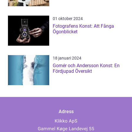
01 oktober 2024
Fotografens Konst: Att Fånga
Ögonblicket
18 januari 2024
Gomér och Andersson Konst: En
Fördjupad Översikt
Adress