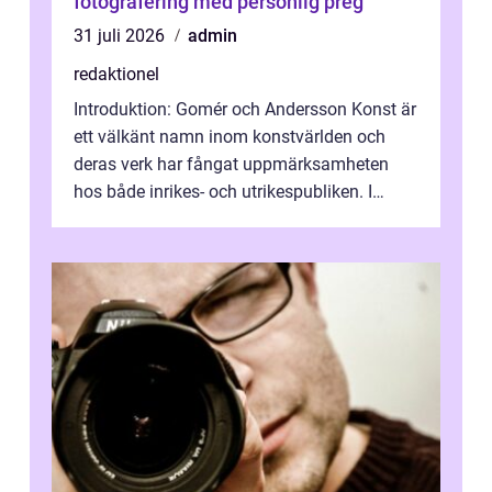
fotografering med personlig preg
31 juli 2026
admin
redaktionel
Introduktion: Gomér och Andersson Konst är
ett välkänt namn inom konstvärlden och
deras verk har fångat uppmärksamheten
hos både inrikes- och utrikespubliken. I
denna artikel kommer vi att dyka djupar...