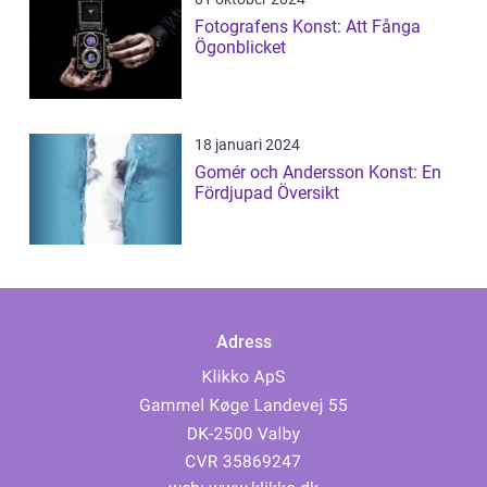
Fotografens Konst: Att Fånga
Ögonblicket
18 januari 2024
Gomér och Andersson Konst: En
Fördjupad Översikt
Adress