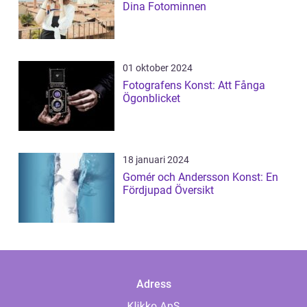
Dina Fotominnen
01 oktober 2024
Fotografens Konst: Att Fånga
Ögonblicket
18 januari 2024
Gomér och Andersson Konst: En
Fördjupad Översikt
Adress