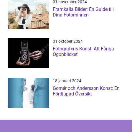
01 november 2024
Framkalla Bilder: En Guide till
Dina Fotominnen
01 oktober 2024
Fotografens Konst: Att Fånga
Ögonblicket
18 januari 2024
Gomér och Andersson Konst: En
Fördjupad Översikt