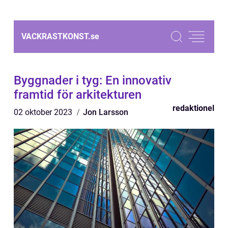
VACKRASTKONST.
se
Byggnader i tyg: En innovativ
framtid för arkitekturen
redaktionel
02 oktober 2023
Jon Larsson