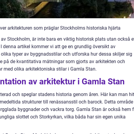
över arkitekturen som präglar Stockholms historiska hjärta
v Stockholm, är inte bara en viktig historisk plats utan också e
 I denna artikel kommer vi att ge en grundlig översikt av
 olika typer av byggnadsstilar och utforska hur dessa skiljer sig
e på de kvantitativa mätningar som gjorts av arkitekten och
ar med olika arkitektoniska stilar i Gamla Stan.
tation av arkitektur i Gamla Stan
terad och speglar stadens historia genom åren. Här kan man hi
medeltida strukturer till renässansstil och barock. Detta område
färgglada byggnader och vackra torg. Gamla Stan är också hem f
ngliga slottet och Storkyrkan, vilka båda har sin egen unika