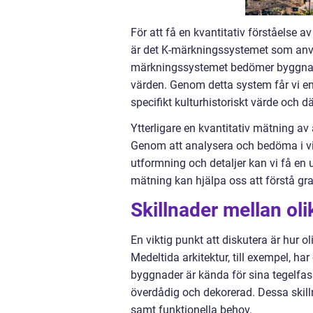
För att få en kvantitativ förståelse a
är det K-märkningssystemet som använ
märkningssystemet bedömer byggnader
värden. Genom detta system får vi e
specifikt kulturhistoriskt värde och 
Ytterligare en kvantitativ mätning a
Genom att analysera och bedöma i vi
utformning och detaljer kan vi få en
mätning kan hjälpa oss att förstå gra
Skillnader mellan oli
En viktig punkt att diskutera är hur ol
Medeltida arkitektur, till exempel, h
byggnader är kända för sina tegelfas
överdådig och dekorerad. Dessa skilln
samt funktionella behov.