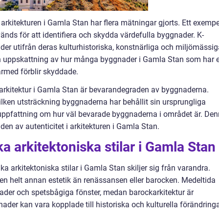
v arkitekturen i Gamla Stan har flera mätningar gjorts. Ett exempe
ds för att identifiera och skydda värdefulla byggnader. K-
 utifrån deras kulturhistoriska, konstnärliga och miljömässig
n uppskattning av hur många byggnader i Gamla Stan som har e
därmed förblir skyddade.
v arkitektur i Gamla Stan är bevarandegraden av byggnaderna.
lken utsträckning byggnaderna har behållit sin ursprungliga
 uppfattning om hur väl bevarade byggnaderna i området är. De
den av autenticitet i arkitekturen i Gamla Stan.
ka arkitektoniska stilar i Gamla Stan
ika arkitektoniska stilar i Gamla Stan skiljer sig från varandra.
ar en helt annan estetik än renässansen eller barocken. Medeltida
ader och spetsbågiga fönster, medan barockarkitektur är
ader kan vara kopplade till historiska och kulturella förändring