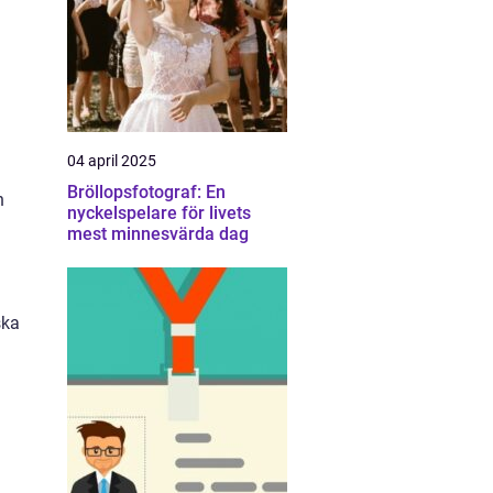
04 april 2025
Bröllopsfotograf: En
n
nyckelspelare för livets
mest minnesvärda dag
ska