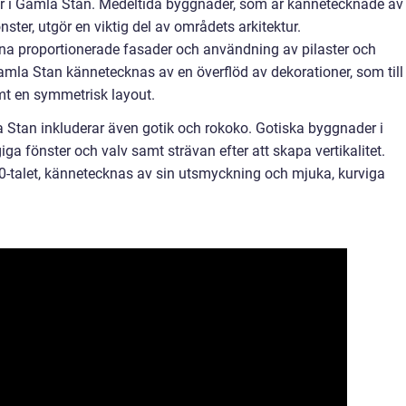
ektur i Gamla Stan. Medeltida byggnader, som är kännetecknade av
ster, utgör en viktig del av områdets arkitektur.
a proportionerade fasader och användning av pilaster och
Gamla Stan kännetecknas av en överflöd av dekorationer, som till
t en symmetrisk layout.
a Stan inkluderar även gotik och rokoko. Gotiska byggnader i
a fönster och valv samt strävan efter att skapa vertikalitet.
-talet, kännetecknas av sin utsmyckning och mjuka, kurviga