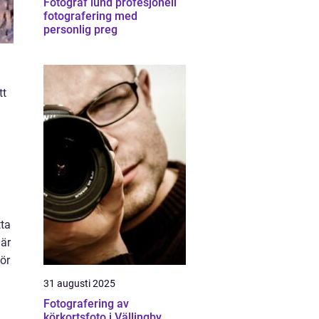
Fotograf lund profesjonell
fotografering med
personlig preg
tt
tta
 är
ör
31 augusti 2025
Fotografering av
körkortsfoto i Vällingby