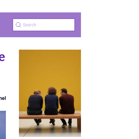
e
nel