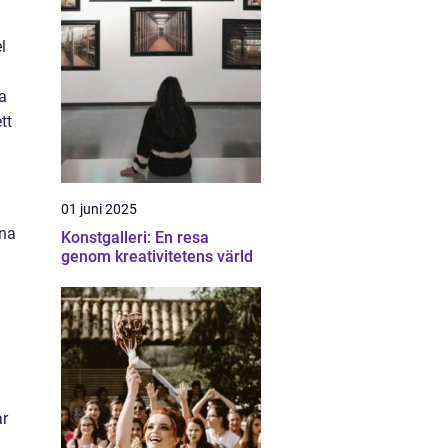
l
a
tt
01 juni 2025
nna
Konstgalleri: En resa
genom kreativitetens värld
ar