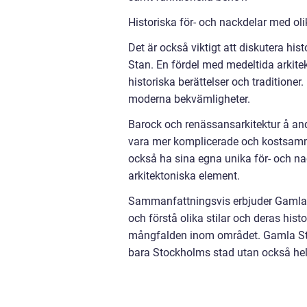
Historiska för- och nackdelar med oli
Det är också viktigt att diskutera his
Stan. En fördel med medeltida arkitek
historiska berättelser och traditione
moderna bekvämligheter.
Barock och renässansarkitektur å and
vara mer komplicerade och kostsamma
också ha sina egna unika för- och na
arkitektoniska element.
Sammanfattningsvis erbjuder Gamla St
och förstå olika stilar och deras his
mångfalden inom området. Gamla Stan 
bara Stockholms stad utan också hela