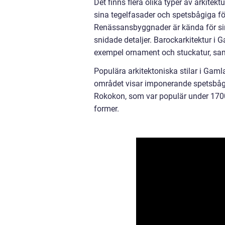
Det finns flera olika typer av arkit
sina tegelfasader och spetsbågiga fön
Renässansbyggnader är kända för sin
snidade detaljer. Barockarkitektur i 
exempel ornament och stuckatur, sam
Populära arkitektoniska stilar i Gaml
området visar imponerande spetsbågig
Rokokon, som var populär under 1700
former.