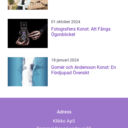
01 oktober 2024
Fotografens Konst: Att Fånga
Ögonblicket
18 januari 2024
Gomér och Andersson Konst: En
Fördjupad Översikt
Adress