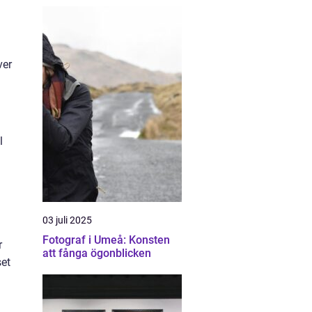
ver
l
03 juli 2025
Fotograf i Umeå: Konsten
r
att fånga ögonblicken
set