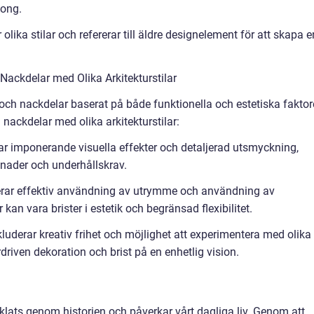
tong.
lika stilar och refererar till äldre designelement för att skapa e
ackdelar med Olika Arkitekturstilar
- och nackdelar baserat på både funktionella och estetiska faktor
nackdelar med olika arkitekturstilar:
erar imponerande visuella effekter och detaljerad utsmyckning,
nader och underhållskrav.
uderar effektiv användning av utrymme och användning av
an vara brister i estetik och begränsad flexibilitet.
kluderar kreativ frihet och möjlighet att experimentera med olika
driven dekoration och brist på en enhetlig vision.
klats genom historien och påverkar vårt dagliga liv. Genom att