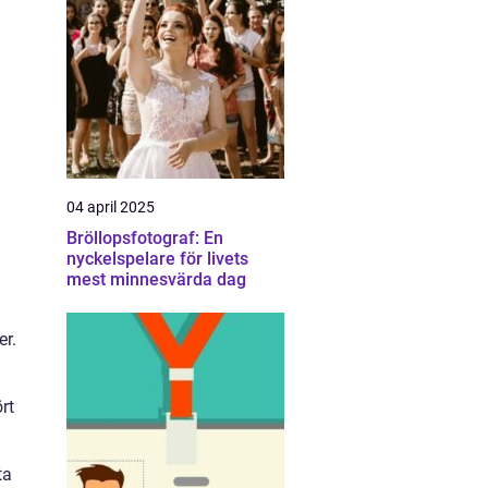
04 april 2025
Bröllopsfotograf: En
nyckelspelare för livets
mest minnesvärda dag
er.
rt
ta