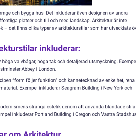
formge och bygga hus. Det inkluderar även designen av andra
entliga platser och till och med landskap. Arkitektur är inte
pok – det finns olika typer av arkitekturstilar som har utvecklats ö
kturstilar inkluderar:
 av höga valvbågar, höga tak och detaljerad utsmyckning. Exempe
estminster Abbey i London.
cipen ”form följer funktion” och kännetecknad av enkelhet, rena
a material. Exempel inkluderar Seagram Building i New York och
 modernismens stränga estetik genom att använda blandade stila
 Exempel inkluderar Portland Building i Oregon och Västra Stadshu
ar om Arkitektur