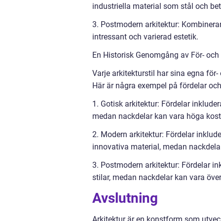
industriella material som stål och be
3. Postmodern arkitektur: Kombinerar o
intressant och varierad estetik.
En Historisk Genomgång av För- och N
Varje arkitekturstil har sina egna för
Här är några exempel på fördelar och 
1. Gotisk arkitektur: Fördelar inklud
medan nackdelar kan vara höga kost
2. Modern arkitektur: Fördelar inkl
innovativa material, medan nackdelar k
3. Postmodern arkitektur: Fördelar in
stilar, medan nackdelar kan vara över
Avslutning
Arkitektur är en konstform som utvec