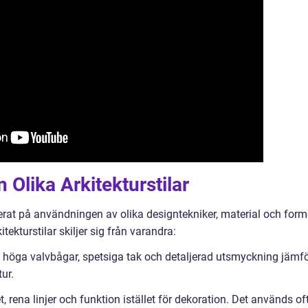
 Olika Arkitekturstilar
aserat på användningen av olika designtekniker, material och form
tekturstilar skiljer sig från varandra:
v höga valvbågar, spetsiga tak och detaljerad utsmyckning jämfö
ur.
, rena linjer och funktion istället för dekoration. Det används of