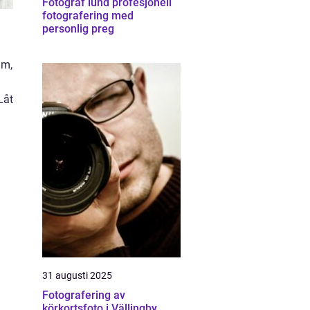
Fotograf lund profesjonell
fotografering med
personlig preg
am,
Låt
31 augusti 2025
Fotografering av
körkortsfoto i Vällingby