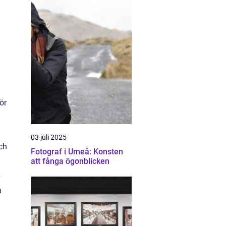
ör
03 juli 2025
ch
Fotograf i Umeå: Konsten
att fånga ögonblicken
v
h