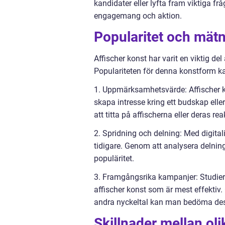
kandidater eller lyfta fram viktiga fr
engagemang och aktion.
Popularitet och mätn
Affischer konst har varit en viktig d
Populariteten för denna konstform k
1. Uppmärksamhetsvärde: Affischer 
skapa intresse kring ett budskap elle
att titta på affischerna eller deras r
2. Spridning och delning: Med digital
tidigare. Genom att analysera delnin
populäritet.
3. Framgångsrika kampanjer: Studier 
affischer konst som är mest effekti
andra nyckeltal kan man bedöma dess
Skillnader mellan oli