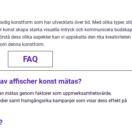
sidig konstform som har utvecklats över tid. Med olika typer, sti
her konst skapa starka visuella intryck och kommunicera budska
rstå dess olika aspekter kan vi uppskatta den rika kreativiteten
akom denna konstform.
FAQ
 av affischer konst mätas?
t kan mätas genom faktorer som uppmerksamhetsvärde,
medier samt framgångsrika kampanjer som visar dess effekt på
?