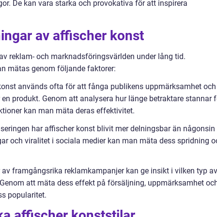
ågor. De kan vara starka och provokativa för att inspirera
ingar av affischer konst
el av reklam- och marknadsföringsvärlden under lång tid.
an mätas genom följande faktorer:
konst används ofta för att fånga publikens uppmärksamhet och
r en produkt. Genom att analysera hur länge betraktare stannar f
eaktioner kan man mäta deras effektivitet.
iseringen har affischer konst blivit mer delningsbar än någonsin
gar och viralitet i sociala medier kan man mäta dess spridning o
av framgångsrika reklamkampanjer kan ge insikt i vilken typ a
v. Genom att mäta dess effekt på försäljning, uppmärksamhet oc
 popularitet.
ka affischer konststilar