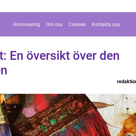
Annonsering
Om oss
Cookies
Kontakta oss
t: En översikt över den
en
redaktio