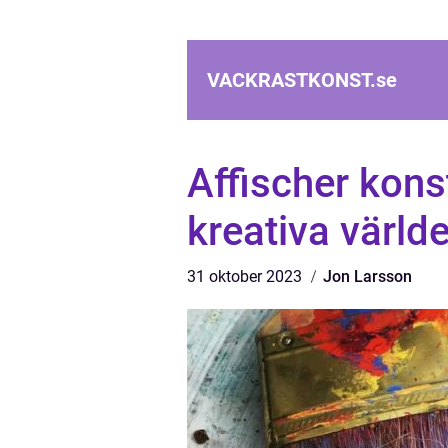
VACKRASTKONST.
se
Affischer kons
kreativa värld
31 oktober 2023
Jon Larsson