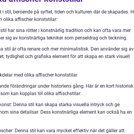
t i stil, beroende på syftet, tiden och kulturen där de skapades. H
olika affischer konststilar:
stil har sina rötter i konstnärlig tradition och kan ofta vara mer
der sig av konstnärliga tekniker som penseldrag och teckning.
a stil är ofta renare och mer minimalistisk. Den använder sig av
 tydlighet och grafiska element för att skapa en stark visuell
delar med olika affischer konststilar
nde förändringar under historiens gång. Här är en kort historisk
m kan kopplas till olika affischstilar:
 konst: Denna stil kan skapa starka visuella intryck och ge
nom sina detailsar. Dess konstnärliga element kan också ha en
cher: Denna stil kan vara mycket effektiv när det gäller att