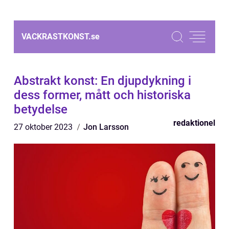
VACKRASTKONST.
se
Abstrakt konst: En djupdykning i
dess former, mått och historiska
betydelse
redaktionel
27 oktober 2023
Jon Larsson